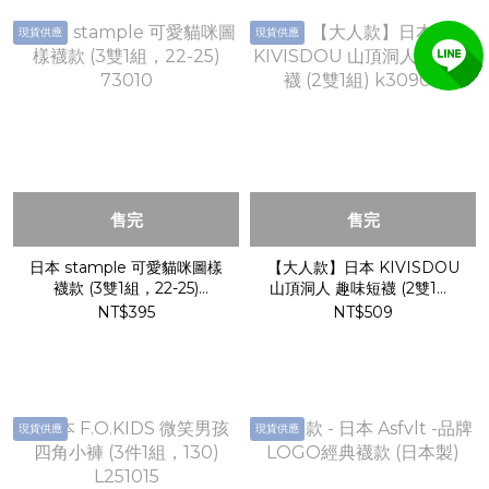
現貨供應
現貨供應
售完
售完
日本 stample 可愛貓咪圖樣
【大人款】日本 KIVISDOU
襪款 (3雙1組，22-25)
山頂洞人 趣味短襪 (2雙1組)
73010
k30902
NT$395
NT$509
現貨供應
現貨供應