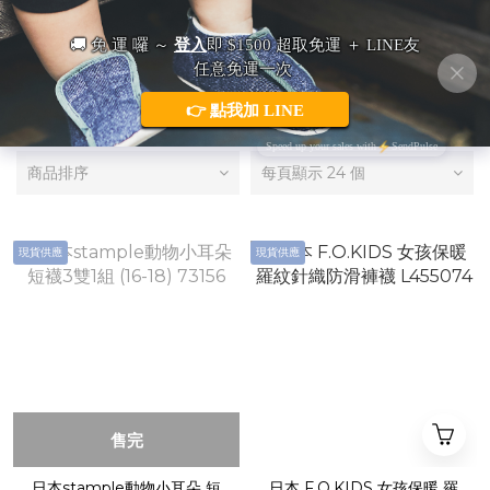
小配件 ( 🧦 襪子 🧤 手套 🧣 圍巾 )
商品排序
每頁顯示 24 個
現貨供應
現貨供應
售完
日本stample動物小耳朵 短
日本 F.O.KIDS 女孩保暖 羅