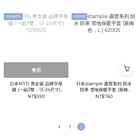
現貨補貨到
現貨供應
售完
日本MYD 男女孩 品牌字母
日本stample 露營系列 防水
襪 (一組3雙，13-24尺寸)
防寒 雪地保暖手套 (萊姆
Y290512
色，L ) 62005
NT$390
NT$760
1
2