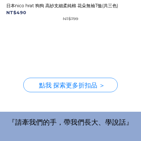
日本nico hrat 狗狗 高紗支細柔純棉 花朵無袖T恤(共三色)
NT$490
NT$799
點我 探索更多折扣品 ＞
『請牽我們的手，帶我們長大、學說話』