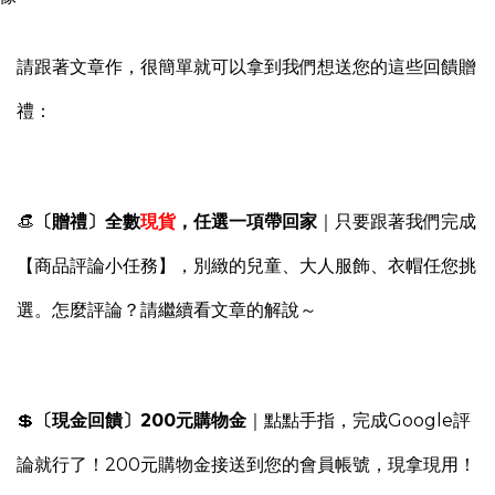
請跟著文章作，很簡單就可以拿到
我們想送您的這些回饋贈
禮：
👒
〔贈禮〕全數
現貨
，任選一項帶回家
｜
只要跟著我們完成
【商品評論小任務】，別緻的兒童、大人服飾、衣帽任您挑
選。怎麼評論？請繼續看文章的解說
～
💲
〔
現金回饋〕
200元購物金
｜
點點手指，完成Google評
論就行了！200元購物金接送到您的會員帳號，現拿現用！