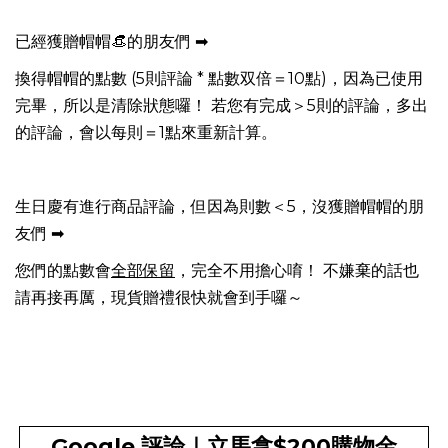
已經獲贈帽帽👒的朋友們 ➡
換得帽帽的點數 (5則評論 * 點數双倍＝10點)，因為已使用
完畢，所以是清除狀態囉！ 若您有完成＞
5則的評論
，多出
的評論，會以每則
＝1點來
重新計算。
生日慶有進行商品評論，但因為則數＜5，沒獲贈帽帽的朋
友們 ➡
您們的點數會
全部保留
，完全不用擔心唷！ 不嫌棄的話也
請再接再厲，現貨贈禮很快就會到手囉～
Google 評論｜立馬拿$200購物金