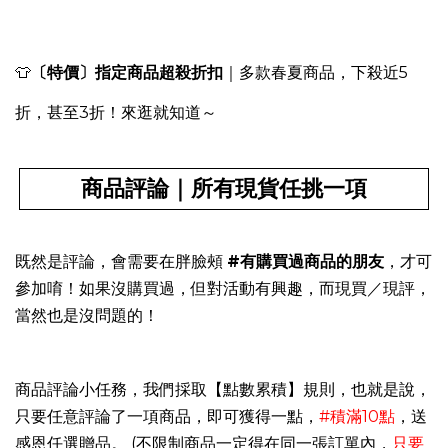
👕
〔特價
〕指定商品超殺折扣
｜多款春夏商品，下殺近5
折，甚至3折！來逛就知道
～
商品評論｜所有現貨任挑一項
既然是評論，會需要在胖臉頰
#有購買過商品的朋友
，才可
參加唷！如果沒購買過，但對活動有興趣，而現買／現評，
當然也是沒問題的！
商品評論小任務，我們採取【點數累積】規則，也就是說，
只要任意
評論了一項
商品，即可獲得一點，
#積滿10點
，送
感恩任選贈品。 (不限制商品一定得在同一張訂單內，
只要