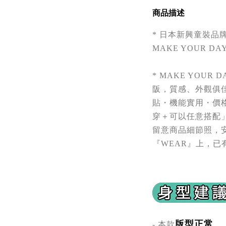
商品描述
* 日本新興童裝品牌
MAKE YOUR 
*
MAKE YOUR 
阪，質感、外觀俱
貼・機能實用・價
穿＋可以任意搭配
留意商品細節照，
『WEAR』上，已
版型正常
- 本款