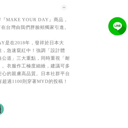
『MAKE YOUR DAY』商品，
DAY在台灣由我們胖臉頰獨家引進
。
DAY是在2018年，發祥於日本大
佳，急速竄紅中！
強調「設計體
格公道」三大重點，同時重視「耐
」。
衣服作工極度細緻，建議可多
安心的親膚高品質。
日本社群平台
有超過1100則穿著MYD的投稿！