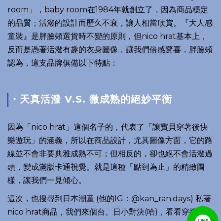
room」，baby room在1984年就創立了，因為商品穩定
的品質；活潑的設計而歷久不衰，讓人相當欣賞。『大人感
童裝』是胖臉頰選貨時不變的原則，但nico hrat基本上，
反而是憑著活潑有趣的衣身圖像，讓我們倍感驚喜，胖臉頰
認為，這支品牌俱備以下特點：
・天真活潑 V.S. 微成熟的絕妙平衡
因為「nico hrat」這個名子的，代表了「讓寶貝穿著後快
樂遊玩」的涵義，所以在商品設計，尤其圖像方面，它的路
線並不會非要典雅成熟不可；但相反的，卻也絕不會活潑過
頭，變成滿版卡通視覺。就是這種「點到為止」的精緻圖
樣，讓我們一見傾心。
這次，也搜尋到日本潮童 (他的IG：@kan_ran.days) 私著
nico hrat商品，我們來個台、日小對決(哈)，看看穿搭先~