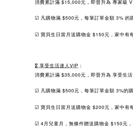
消費累計滿
$1
5,000元，即晉升為
專家級
V
☑ 凡
購物滿
$
500元，
每
筆訂單金額 3% 
☑ 寶貝生日當月送
購物金
$
150元，家中
🎖
享受生活達人
VIP
：
消費累計滿
$
35,000元，即晉升為
享受生
☑ 凡
購物滿
$
500元，
每
筆訂單金額 3%的
☑ 寶貝生日當月送
購物金
$
200元，家中
☑ 4月兒童月，無條件贈送
購物金
$15
0元