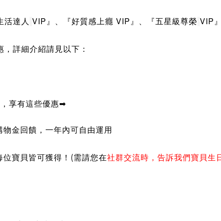
生活達人
VIP
』
、
『
好質感上癮
VIP
』
、
『
五星級尊榮
VIP
惠，詳細介紹請見以下：
P，
享有這些優惠
➡
的購物金回饋，一年內可自由運用
每位寶貝皆可獲得！(需請您在
社群交流時，告訴我們寶貝生