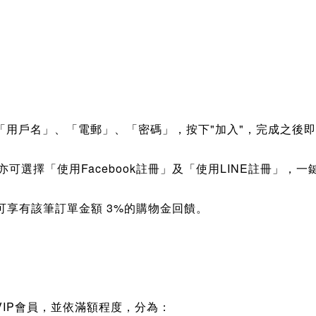
「電郵」、
「密碼」，按下"加入"，完成之後
「用戶名」、
亦可選擇
「使用
Facebook註冊
」及
「使用
LINE
註冊
」
，一
可享有該筆訂單金額 3%的購物金回饋。
VIP
會員，並依滿額程度，分為：