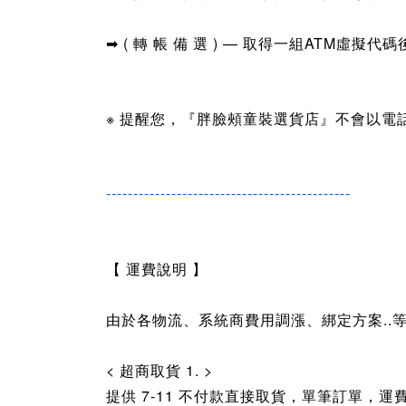
➡ (
轉 帳 備 選
)
—
取得一組
ATM
虛擬代碼
※ 提醒您，
『胖臉頰童裝選貨店』
不會以電
---------------------------------------------
【 運費說明 】
由於各物流、系統商費用調漲、綁定方案..
< 超商取貨 1. >
提供 7-11 不
付款直接
取貨，
單筆訂單，
運