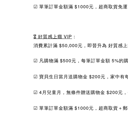
☑ 單筆訂單金額滿
$100
0元，超商取貨免
🎖
好質感上癮
VIP
：
消費累計滿
$
50,000元，即晉升為
好質感
☑ 凡
購物滿
$
500元，
每
筆訂單金額 5%的
☑ 寶貝生日當月送
購物金
$
200元，家中
☑ 4月兒童月，無條件贈送
購物金
$20
0元，
☑ 單筆訂單金額滿
$100
0元，超商取貨＋