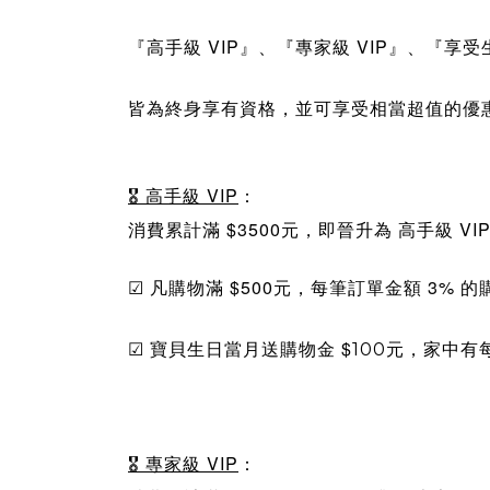
『高手級 VIP』、
『專家級
VIP
』
、
『
享受
皆為終身享有資格，並可享受相當超值的優
🎖
高手級
VIP
：
消費累計滿 $3500元，即晉升為
高手級
VI
☑ 凡
購物滿
$
500元，
每
筆訂單金額 3% 
☑ 寶貝生日當月送
$
購物金
100元，家中有
🎖
專家級
VIP
：