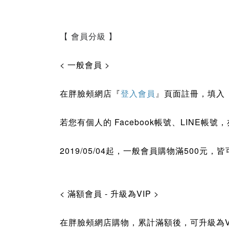
【 會員分級 】
< 一般會員 >
在
胖臉頰網店
『
登入會員
』
頁面註冊，填入
若您有個人的 Facebook帳號、LINE
帳號
，
2019/05/04起，
一般會員購物滿500元，皆
< 滿額會員 - 升級為VIP >
胖臉頰網店購物，累計滿額後，可升級為
在