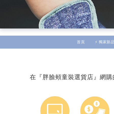
$
TWD
繁體中文
首頁
⚡ 獨家新品
在『胖臉頰童裝選貨店』網購的