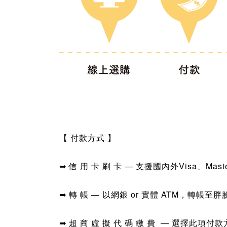
【 付款方式 】
➡
—
支援國內外Visa、Maste
信 用 卡 刷 卡
➡
轉 帳 — 以
網銀 or 實體
ATM，
轉帳至胖
➡
超 商 虛 擬 代 碼 繳 費
—
選擇此項付款