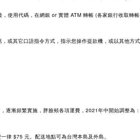
後，使用
代碼，在
網銀 or 實體
ATM
轉帳
(各家銀行收取轉帳
話，或其它口語指令方式，指示您操作提款機，或以其他方
等，逐漸頻繁實施，胖臉頰各項運費，2021年中開始調整為
費
一律 $75 元。
配送地點可為台灣本島及外島。