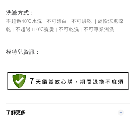
洗滌方式：
不超過40
℃
水洗 |
不可漂白 | 不可烘乾
| 於陰涼處晾
乾 |
不超過
110℃熨燙 | 不可乾洗 | 不可專業濕洗
模特兒資訊：
了解更多