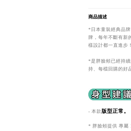
商品描述
*日本童裝
經典
品牌
牌，每年不斷有新
樣設計都一直進步
*是胖臉頰已經持
持、每檔回購的好
版型正常。
- 本款
* 胖臉頰提供 專屬