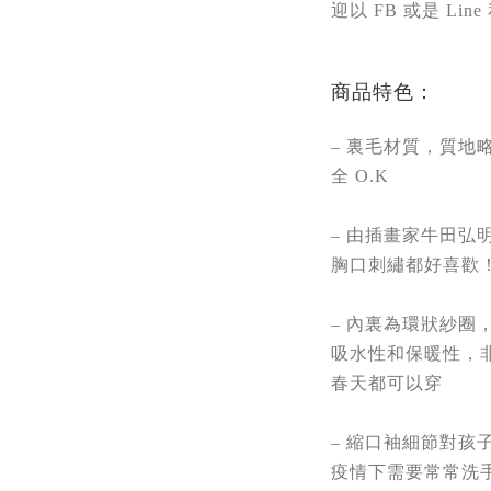
迎以 FB 或是 Line
商品特色：
– 裏毛材質，質地
全 O.K
– 由插畫家牛田弘
胸口刺繡都好喜歡
– 內裏為環狀紗圈
吸水性和保暖性，
春天都可以穿
– 縮口袖細節對孩
疫情下需要常常洗