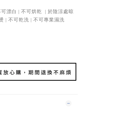
不可漂白 | 不可烘乾
| 於陰涼處晾
燙 | 不可乾洗 | 不可專業濕洗