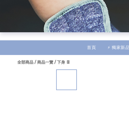
$
TWD
繁體中文
首頁
⚡ 獨家新品
全部商品
/
商品一覽
/
下身 👖