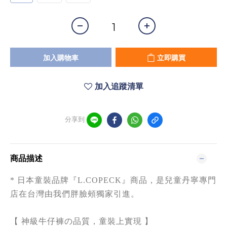
加入購物車
立即購買
加入追蹤清單
分享到
商品描述
* 日本童裝品牌『L.COPECK』商品，
是兒童丹寧專門
店在台灣由我們胖臉頰獨家引進
。
【 神級牛仔褲の品質，童裝上實現 】