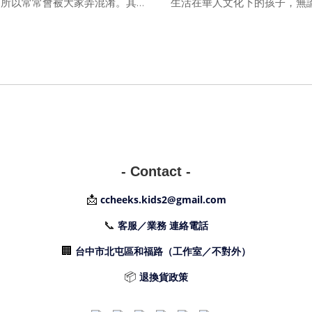
，所以常常會被大家弄混淆。其
生活在華人文化下的孩子，無
的褲子。
寶寶，一點點的調皮搗蛋就是
索環境與試探和大人的界線來
瘦下來，過程是逐漸的，整體的
胖臉頰家的大寶兒最喜愛的繪
褲褲型又和修身褲不同，比較寬
彼得的故事》，都做著大人眼
倫褲的褲襠要高一點。
要求一講再
- Contact -
但是在褲兩邊的口袋處更寬大，
📩
ccheeks.kids2@gmail.com
。哈倫褲的褲襠更低，它的臀部
些，
📞
客服／業務 連絡電話
🏢
台中市北屯區和福路（工作室／不對外）
下雨天好無聊，
📦
退換貨政策