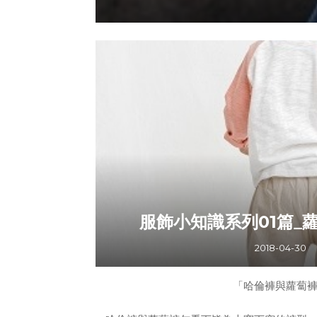
帽子的大小要與頭圍相適，一般根據頭圍
利，也防止帽
服飾小知識系列01篇_
2018-04-30
「哈倫褲與蘿蔔