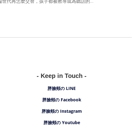
論世代再怎麼交替，孩子都被教導成為聽話的乖
不聽話愛胡鬧的孩子，可是孩子其實只是需要探
學習的，當皮蛋的時候如果可以被包容就是一種
幸福！
本：《小水窪》、《原來是這樣啊！》、《小兔
中不被允許的壞事，卻被理解與包容著。都是被
講的好故事，推薦給大家。
- Keep in Touch -
胖臉頰の LINE
《小水窪》
胖臉頰の Facebook
胖臉頰の Instagram
悶悶不樂著，必須待在家裏的難受
胖臉頰の Youtube