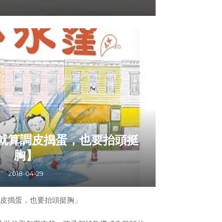
目的是防止帽子過緊，對孩子的頭部發育不
55公分為主。
就算調皮搗蛋，也要抬頭挺
胸】
2018-04-29
皮搗蛋，也要抬頭挺胸」