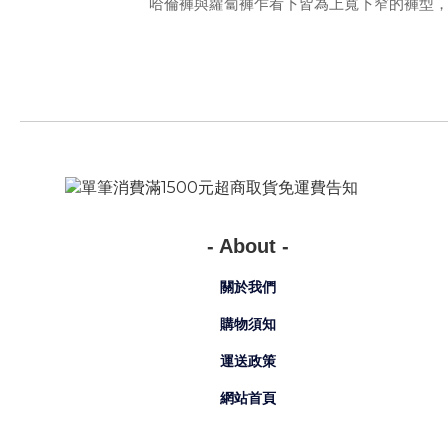
哈倫褲與蘿蔔褲乍看下皆為上寬下窄的褲型
實，這是兩種不同類型
蘿蔔褲的褲型是從臀部開始變化的，慢慢收縮
形狀好像蘿蔔一樣，因此有了這個名字。蘿蔔
鬆，它比修身褲的褲襠要低。但比哈
- About -
哈倫褲的褲型有些不同，它也從上往下收縮，
關於我們
這個地方有很多褶皺。從大腿處開始收縮變瘦
位置也比較寬鬆一
購物須知
運送政策
網站首頁