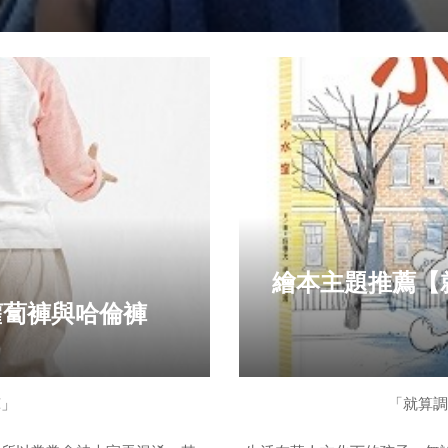
【我們可以這樣選購帽子的尺寸】
周長放大1公分(或頭圍直徑放大0.3公分)為宜；尺碼適當放寬的
圈收縮後，影響戴用。新生兒帽以42-48公分為主，兒童帽以50-
【選購帽子需因季節而易】
夏季陽
繪本主題推薦【
蘿蔔褲與哈倫褲
褲」
「就算調