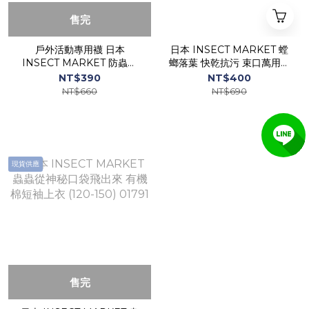
售完
戶外活動專用襪 日本
日本 INSECT MARKET 螳
INSECT MARKET 防蟲加
螂落葉 快乾抗污 束口萬用袋
工 中長襪 (2雙1組)
/ 餐袋 01653
NT$390
NT$400
NT$660
NT$690
現貨供應
售完