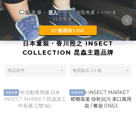
日本童裝・香川照之 INSECT
COLLECTION 昆蟲主題品牌
商品排序
每頁顯示 24 個
現貨供應
現貨供應