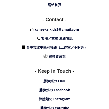
網站首頁
- Contact -
📩
ccheeks.kids2@gmail.com
📞
客服／業務 連絡電話
🏢
台中市北屯區和福路（工作室／不對外）
📦
退換貨政策
- Keep in Touch -
胖臉頰の LINE
胖臉頰の Facebook
胖臉頰の Instagram
胖臉頰の Youtube