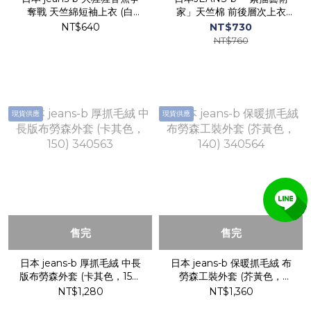
奪戰 天竺綿短袖上衣 (白
家」天竺棉 前後層次上衣
色，140) 360138
(炭灰色，130) 350131
NT$640
NT$730
NT$760
現貨供應
現貨供應
售完
售完
日本 jeans-b 厚抓毛絨 中長
日本 jeans-b 保暖抓毛絨 布
版布勞森外套 (卡其色，150)
勞森工裝外套 (芥黃色，
340563
140) 340564
NT$1,280
NT$1,360