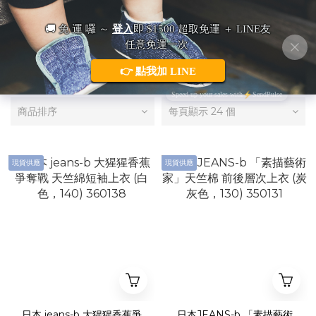
日本童裝・jeans-b
商品排序
每頁顯示 24 個
現貨供應
現貨供應
日本 jeans-b 大猩猩香蕉爭
日本JEANS-b 「素描藝術