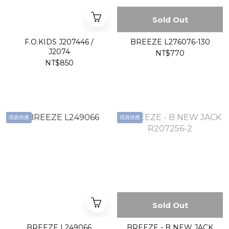
Sold Out
F.O.KIDS J207446 /
BREEZE L276076-130
J2074
NT$770
NT$850
現貨供應
現貨供應
Sold Out
BREEZE L249066
BREEZE - B NEW JACK