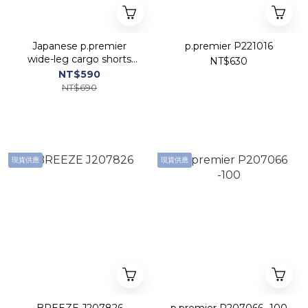
Japanese p.premier
p.premier P221016
wide-leg cargo shorts
NT$630
with large pockets
NT$590
P223016
NT$690
現貨供應
現貨供應