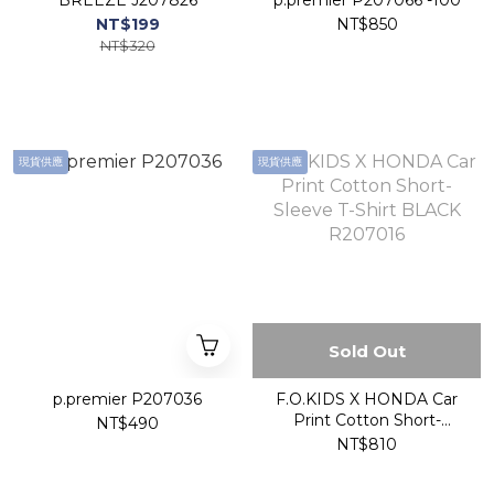
BREEZE J207826
p.premier P207066 -100
NT$199
NT$850
NT$320
現貨供應
現貨供應
Sold Out
p.premier P207036
F.O.KIDS X HONDA Car
Print Cotton Short-
NT$490
Sleeve T-Shirt BLACK
NT$810
R207016