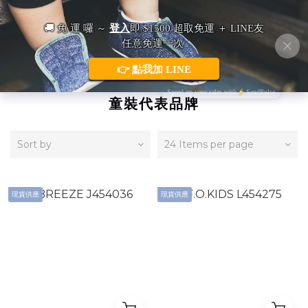
日本童裝・F.O.KIDS／BREEZE 國家級
童裝代表品牌
Sort by
24 Items per page
現貨供應
現貨供應