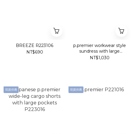
BREEZE R223106
p.premier workwear style
sundress with large
NT$690
pockets P217026
NT$1,030
現貨供應
現貨供應