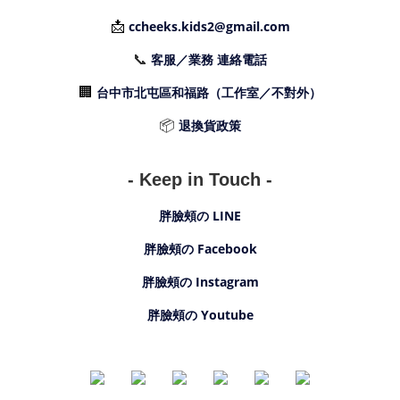
📩
ccheeks.kids2@gmail.com
📞
客服／業務 連絡電話
🏢
台中市北屯區和福路（工作室／不對外）
📦
退換貨政策
- Keep in Touch -
胖臉頰の LINE
胖臉頰の Facebook
胖臉頰の Instagram
胖臉頰の Youtube