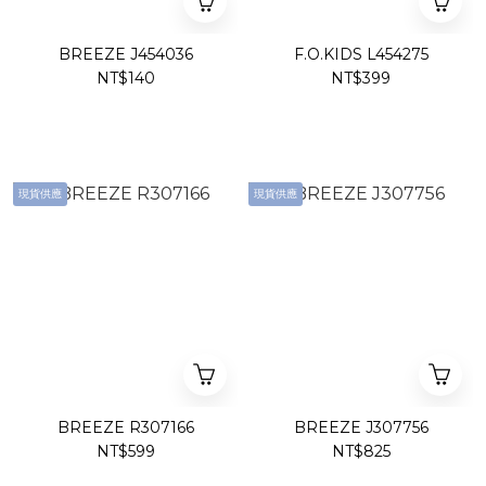
BREEZE J454036
F.O.KIDS L454275
NT$140
NT$399
現貨供應
現貨供應
BREEZE R307166
BREEZE J307756
NT$599
NT$825