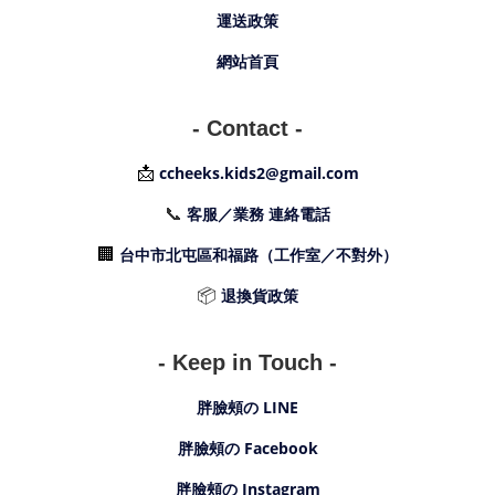
運送政策
網站首頁
- Contact -
📩
ccheeks.kids2@gmail.com
📞
客服／業務 連絡電話
🏢
台中市北屯區和福路（工作室／不對外）
📦
退換貨政策
- Keep in Touch -
胖臉頰の LINE
胖臉頰の Facebook
胖臉頰の Instagram