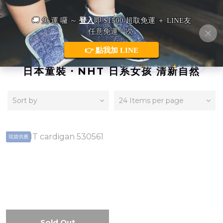
日本童裝・NHT 日系女孩 清新自然
Sort by
24 Items per page
現貨供應
Sold Out