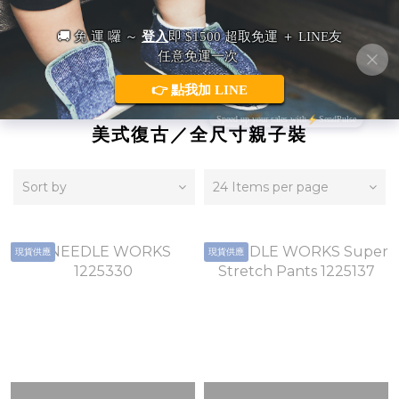
日本童裝・Needle Works 山系時髦／
美式復古／全尺寸親子裝
Sort by
24 Items per page
現貨供應
現貨供應