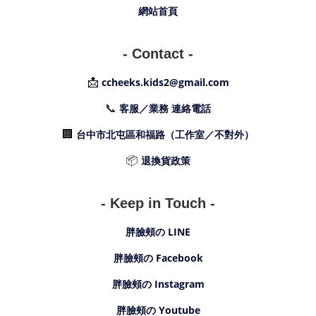
網站首頁
- Contact -
📩
ccheeks.kids2@gmail.com
📞
客服／業務 連絡電話
🏢
台中市北屯區和福路（工作室／不對外）
📦
退換貨政策
- Keep in Touch -
胖臉頰の LINE
胖臉頰の Facebook
胖臉頰の Instagram
胖臉頰の Youtube